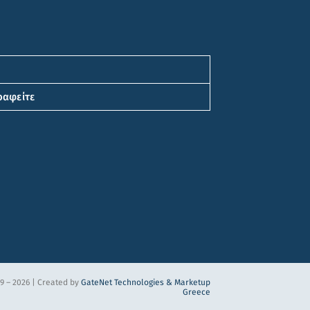
ραφείτε
9 – 2026 | Created by
GateNet Technologies &
Marketup
Greece