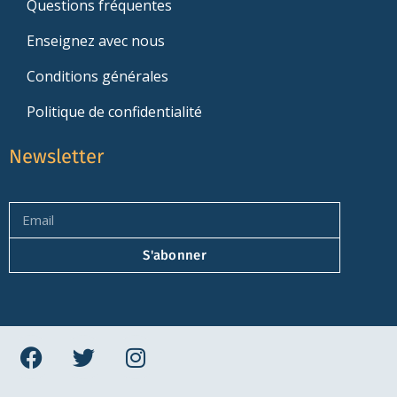
Questions fréquentes
Enseignez avec nous
Conditions générales
Politique de confidentialité
Newsletter
S'abonner