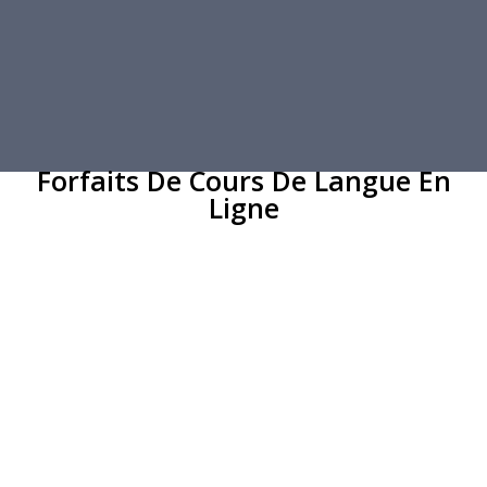
Forfaits De Cours De Langue En
Ligne
Particuliers
Groupe
D’affaires
De voyage
Cours
Cours
Cours
Cours
Cours De Langue En Ligne, Avec Des Tuteurs Certifiés.
Programme Adapté À Vos Besoins!
Les tuteurs certifiés vous guideront tout au long du parcours du
cours de A1 à C2